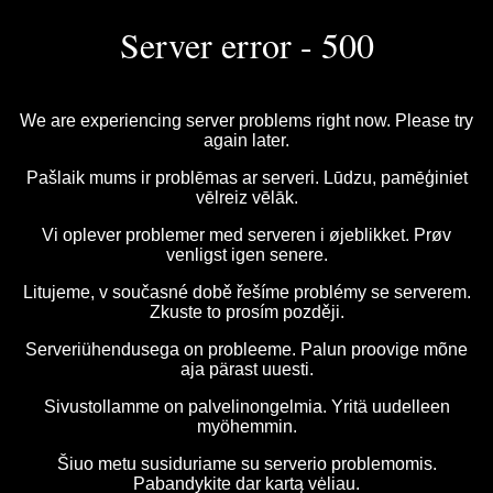
Server error - 500
We are experiencing server problems right now. Please try
again later.
Pašlaik mums ir problēmas ar serveri. Lūdzu, pamēģiniet
vēlreiz vēlāk.
Vi oplever problemer med serveren i øjeblikket. Prøv
venligst igen senere.
Litujeme, v současné době řešíme problémy se serverem.
Zkuste to prosím později.
Serveriühendusega on probleeme. Palun proovige mõne
aja pärast uuesti.
Sivustollamme on palvelinongelmia. Yritä uudelleen
myöhemmin.
Šiuo metu susiduriame su serverio problemomis.
Pabandykite dar kartą vėliau.